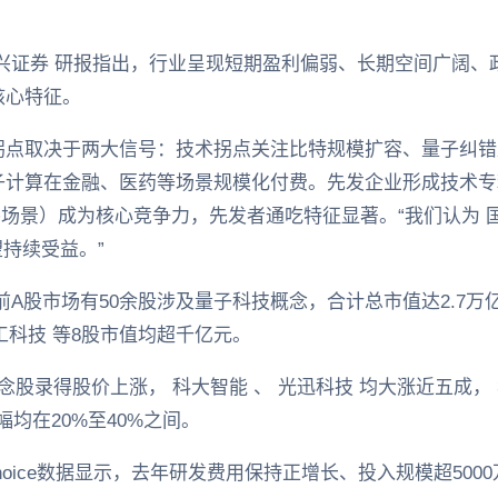
兴证券 研报指出，行业呈现短期盈利偏弱、长期空间广阔、
核心特征。
拐点取决于两大信号：技术拐点关注比特规模扩容、量子纠错
子计算在金融、医药等场景规模化付费。先发企业形成技术专
场景）成为核心竞争力，先发者通吃特征显著。“我们认为 国盾
望持续受益。”
前A股市场有50余股涉及量子科技概念，合计总市值达2.7万
华工科技 等8股市值均超千亿元。
股录得股价上涨， 科大智能 、 光迅科技 均大涨近五成， 华
幅均在20%至40%之间。
hoice数据显示，去年研发费用保持正增长、投入规模超500