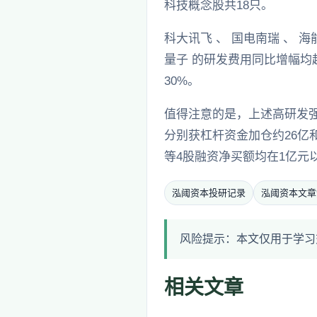
科技概念股共18只。
科大讯飞 、 国电南瑞 、 海
量子 的研发费用同比增幅均超
30%。
值得注意的是，上述高研发强
分别获杠杆资金加仓约26亿和
等4股融资净买额均在1亿元
泓阈资本投研记录
泓阈资本文章
风险提示：本文仅用于学习
相关文章