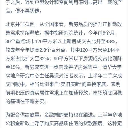
子之后，遇到户型设计和空间利用率明显高出一截的产
品，便不再犹豫。
北京并非孤例。从全国来看，新房品质的提升正推动改
善需求持续释放。据中指研究院统计，今年前5个月，
30个重点城市120平方米以上新房成交占比升至48%，
较去年全年提高2.3个百分点，其中120平方米至144平
方米占比扩大至32%；90平方米以下房源成交占比则降
至15%，新房成交进一步向改善型房源集中。清华大学
房地产研究中心主任吴璟对记者表示，上半年二手房成
交回暖中，相当比例来自“卖旧买新”的置换家庭，表明
前期积压的真实居住需求正在加速释放，市场筑底回稳
的基础在不断夯实。
为配合供给放量，金融端的支持也在跟进。上半年多地
公积金新政上浮了购买高品质住宅的贷款额度。这种定