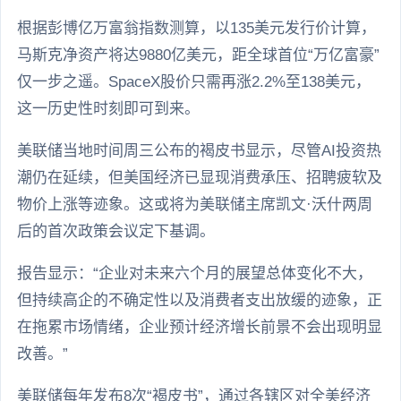
根据彭博亿万富翁指数测算，以135美元发行价计算，
马斯克净资产将达9880亿美元，距全球首位“万亿富豪”
仅一步之遥。SpaceX股价只需再涨2.2%至138美元，
这一历史性时刻即可到来。
美联储当地时间周三公布的褐皮书显示，尽管AI投资热
潮仍在延续，但美国经济已显现消费承压、招聘疲软及
物价上涨等迹象。这或将为美联储主席凯文·沃什两周
后的首次政策会议定下基调。
报告显示：“企业对未来六个月的展望总体变化不大，
但持续高企的不确定性以及消费者支出放缓的迹象，正
在拖累市场情绪，企业预计经济增长前景不会出现明显
改善。”
美联储每年发布8次“褐皮书”，通过各辖区对全美经济