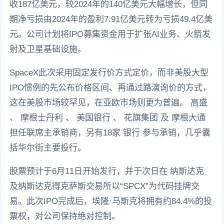
收187亿美元，较2024年的140亿美元大幅增长，但同
期净亏损由2024年的盈利7.91亿美元转为亏损49.4亿美
元。公司计划将IPO募集资金用于扩张AI业务、火箭发
射及卫星基础设施。
SpaceX此次采用固定发行价方式定价，而非美股大型
IPO惯例的先公布价格区间、再通过路演询价的方式，
这在美股市场较罕见，在亚欧市场则更为普遍。 高盛
、 摩根士丹利 、 美国银行 、 花旗集团 及 摩根大通
担任联席主承销商，另有18家 银行 参与承销，几乎囊
括华尔街主要投行。
股票预计于6月11日开始发行，并于次日在 纳斯达克
及纳斯达克得克萨斯交易所以“SPCX”为代码挂牌交
易。此次IPO完成后，埃隆·马斯克将拥有约84.4%的投
票权，对公司保持绝对控制。