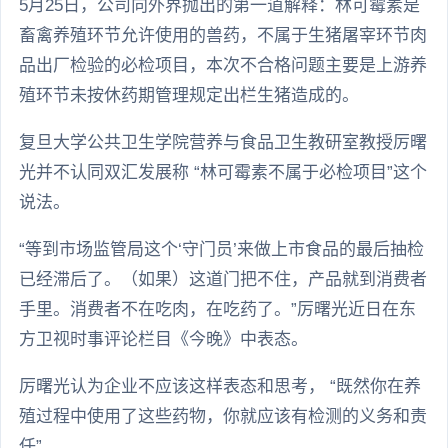
5月25日，公司向外界抛出的第一道解释：林可霉素是
畜禽养殖环节允许使用的兽药，不属于生猪屠宰环节肉
品出厂检验的必检项目，本次不合格问题主要是上游养
殖环节未按休药期管理规定出栏生猪造成的。
复旦大学公共卫生学院营养与食品卫生教研室教授厉曙
光并不认同双汇发展称 “林可霉素不属于必检项目”这个
说法。
“等到市场监管局这个‘守门员’来做上市食品的最后抽检
已经滞后了。（如果）这道门把不住，产品就到消费者
手里。消费者不在吃肉，在吃药了。”厉曙光近日在东
方卫视时事评论栏目《今晚》中表态。
厉曙光认为企业不应该这样表态和思考， “既然你在养
殖过程中使用了这些药物，你就应该有检测的义务和责
任” 。