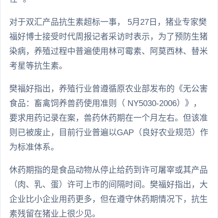
对于双汇产品抗生素超标一事， 5月27日，猪业专家樊
福好博士接受时代周报记者采访时表示，为了预防生猪
染病，养殖过程中普遍使用林可霉素、阿莫西林、替米
考星等抗生素。
樊福好指出，养殖行业曾遵循原农业部发布的《无公害
食品：畜禽饲养兽药使用准则（ NY5030-2006）》，
要求用药记录在案，兽药休药期在一个月左右。但该准
则已被废止，目前行业普遍以GAP（良好农业规范）作
为标准体系。
休药期指的是食品动物从停止给药到许可屠宰或其产品
（肉、乳、蛋）许可上市的间隔时间。樊福好指出，大
企业比小企业用药更多，但在遵守休药期情况下，抗生
素残留在猪业上很少见。