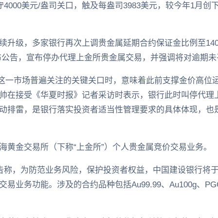
4000美元/盎司关口，触及每盎司3983美元，较今年1月创下
升级，多家银行再次上调贵金属延期合约保证金比例至140%
布公告，宣布停办代理上金所贵金属交易，并强调将对逾期未
盎司这一市场普遍关注的关键关口时，意味着此前支撑金价高位
帅在接受《华夏时报》记者采访时表示，银行此时叫停代理
动排雷，是银行落实投资者适当性管理要求的具体体现，也
海黄金交易所（下称“上金所”）个人贵金属竞价交易业务。
公告称，为防范业务风险，保护投资者权益，中国建设银行将于
务功能。涉及的合约品种包括Au99.99、Au100g、PGC