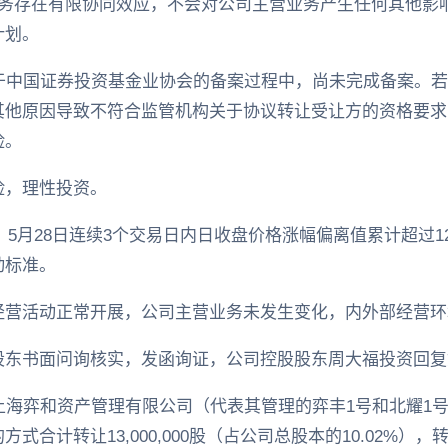
业务存在有限协同效应，不会对公司主营业务产生任何其他影
计划。
处于中国证券投资基金业协会的备案过程中，尚未完成备案。
其他原因导致不符合监管机构关于协议转让受让方的资格要求
险。
险，理性投资。
日、5月28日连续3个交易日内日收盘价格涨幅偏离值累计超过
动标准。
经营活动正常开展，公司主营业务未发生变化，内外部经营环
股东书面问询核实，发函询证，公司控股股东周大福投资回复
5日与上海弈和资产管理有限公司（代表其管理的弈丰1号和北耀
合计转让13,000,000股（占公司总股本的10.02%），转