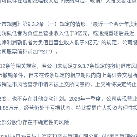
价可能存在短期涨幅较大后下跌的风险，敬请广大投资者注意
市规则》第9.3.2条（一）规定的情形：“最近一个会计年
利润孰低者为负值且营业收入低于3亿元，或追溯重述后最近
净利润孰低者为负值且营业收入低于3亿元” 的规定，公司股
股票简称前加“*ST”）。
.12条等相关规定，若公司未满足第9.3.7条规定的撤销退
险警示撤销条件，但未在该条规定的相应期限内向上海证券交易所
撤销退市风险警示申请未被上交所同意的，上交所将决定终止
，也不存在其他变动计划。2026年一季度，公司实现营业收入
04.85万元，经营仍处于亏损状态。特此提醒广大投资者理性
让部分股份存在不确定性的风险
026年5月25日与上海弈和资产管理有限公司（代表其管理的