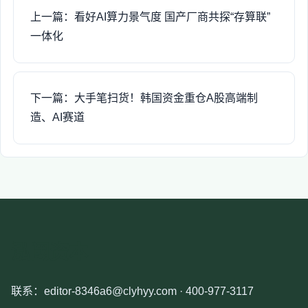
上一篇：看好AI算力景气度 国产厂商共探“存算联”
一体化
下一篇：大手笔扫货！韩国资金重仓A股高端制
造、AI赛道
泓阈资本
联系：editor-8346a6@clyhyy.com · 400-977-3117