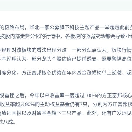
道的极致布局，华北一家公募旗下科技主题产品一举超越此前
科技股内部走势分化的行情中，各板块的微弱变动都会导致业
金经理对该板块的看法出现分歧。一部分观点认为，板块行情
金经理认为，部分龙头个股估值已提前透支，需要警惕高位拥
再度分化，方正富邦核心优势在年内基金涨幅榜单上逆袭，超
技股重挫之后，今年以来收益率一度超过100%的方正富邦核
，收益率超过90%的主动权益基金仍有7只，分别为方正富邦
致远回报以及财通基金旗下三只产品。此外，还有广发远见智
过八成。