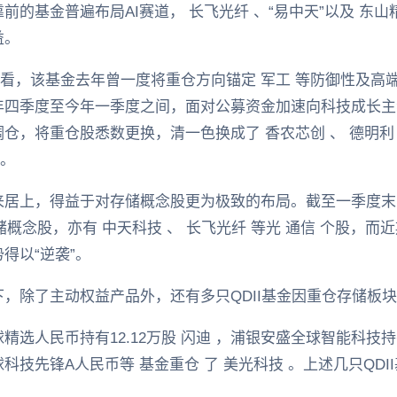
的基金普遍布局AI赛道， 长飞光纤 、“易中天”以及 东山精
益。
”看，该基金去年曾一度将重仓方向锚定 军工 等防御性及高
年四季度至今年一季度之间，面对公募资金加速向科技成长主
仓，将重仓股悉数更换，清一色换成了 香农芯创 、 德明利 
仓。
来居上，得益于对存储概念股更为极致的布局。截至一季度末
存储概念股，亦有 中天科技 、 长飞光纤 等光 通信 个股，
得以“逆袭”。
，除了主动权益产品外，还有多只QDII基金因重仓存储板
选人民币持有12.12万股 闪迪 ，浦银安盛全球智能科技持有
科技先锋A人民币等 基金重仓 了 美光科技 。上述几只QD