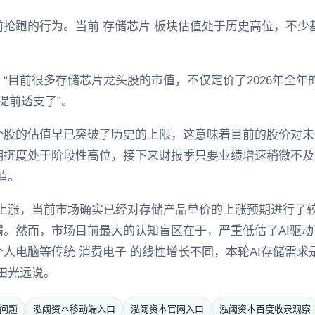
抢跑的行为。当前 存储芯片 板块估值处于历史高位，不少
“目前很多存储芯片龙头股的市值，不仅定价了2026年全年的
提前透支了”。
个股的估值早已突破了历史的上限，这意味着目前的股价对未
拥挤度处于阶段性高位，接下来财报季只要业绩增速稍微不及
值。
速上涨，当前市场确实已经对存储产品单价的上涨预期进行了
。然而，市场目前最大的认知盲区在于，严重低估了AI驱动下
电脑等传统 消费电子 的线性增长不同，本轮AI存储需求是紧
田光远说。
问题
泓阈资本移动端入口
泓阈资本官网入口
泓阈资本百度收录观察