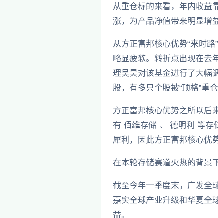
从重仓标的来看，年内收益靠前
涨，为产品净值带来明显增
从方正富邦核心优势“来时路
略显疲软。转折点出现在去
理吴昊对该基金进行了大幅调
股，有多只个股被“顶格”重
方正富邦核心优势之所以后
有 佰维存储 、 德明利 等
犀利，因此方正富邦核心优势
在本轮存储赛道火热的背景下
截至今年一季度末，广发全球精
嘉实全球产业升级和华夏全球
益。