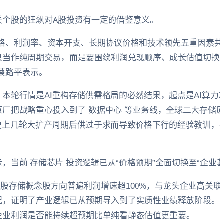
关个股的狂飙对A股投资有一定的借鉴意义。
价格、利润率、资本开支、长期协议价格和技术领先五重因素
只当作纯周期交易，而是要围绕利润兑现顺序、成长估值切换
蔡路平表示。
本轮行情是AI重构存储供需格局的必然结果，起点是AI算力芯
厂把战略重心投入到了 数据中心 等业务线，全球三大存储
历史上几轮大扩产周期后供过于求而导致价格下行的经验教训
，当前 存储芯片 投资逻辑已从“价格预期”全面切换至“企业
度A股存储概念股方向普遍利润增速超100%，与龙头企业高
况，证明了产业逻辑已从预期导入到了实质性业绩释放阶段。
企业利润是否能持续超预期比单纯看静态估值更重要。